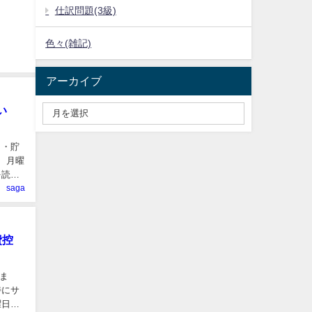
仕訳問題(3級)
色々(雑記)
アーカイブ
い
う・貯
、月曜
を読ん
saga
費控
ま
特にサ
曜日の