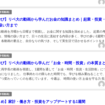
そこから得た気づき・読者の悩みを解決する実践ポ...
学長動画)
学び】リベ大の動画から学んだお金の知識まとめ｜起業・投資
扱い方まで
の動画を月曜から日曜まで視聴し、お金に関する知識を深めました。 起業の
金、情報の扱い方まで、日々の生活に直結する内容が多く、学びの多い1週間
、各動画の要点と、自分なりの気づき、そして実生活で活かせるポイントをま
リベシティ/リベ大と関係なく、動画を見て、感じ...
学長動画)
学び】リベ大の動画から学んだ「お金・時間・投資」の本質ま
と両学長の動画を視聴し、1週間を通して「お金・時間・投資・生活防衛」に
会になりました。 仕事終わりの限られた時間でも、学びを積み重ねることで
つ変わっていくのを感じています。 今週は、 時間の使い方 お金を守る力 長
き合い方 稼ぐ力の本質 家計を守る補助...
学長動画)
とめ】家計・働き方・投資をアップデートする1週間