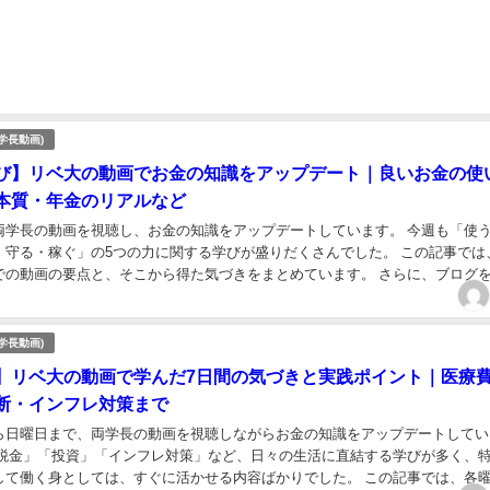
学長動画)
び】リベ大の動画でお金の知識をアップデート｜良いお金の使
本質・年金のリアルなど
両学長の動画を視聴し、お金の知識をアップデートしています。 今週も「使
・守る・稼ぐ」の5つの力に関する学びが盛りだくさんでした。 この記事では
での動画の要点と、そこから得た気づきをまとめています。 さらに、ブログ
抱えがちな「お金の悩み」を解決するヒント...
学長動画)
】リベ大の動画で学んだ7日間の気づきと実践ポイント｜医療
断・インフレ対策まで
ら日曜日まで、両学長の動画を視聴しながらお金の知識をアップデートしてい
「税金」「投資」「インフレ対策」など、日々の生活に直結する学びが多く、
して働く身としては、すぐに活かせる内容ばかりでした。 この記事では、各