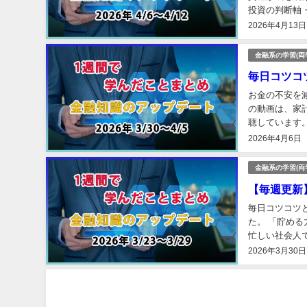
投資の判断軸
に直結する内容
2026年4月13日
金融系の学習(両
毎日コツコ
お金の不安を
の動画は、家
聴しています
まとめました。
2026年4月6日
金融系の学習(両
【毎週更新
毎日コツコツ
た。 「貯め
忙しい社会人
係なく、動画を
2026年3月30日