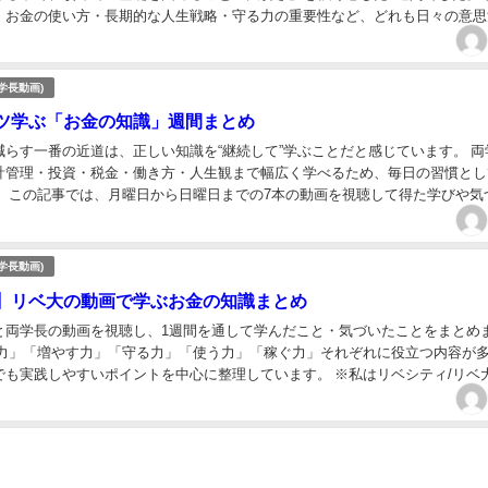
・お金の使い方・長期的な人生戦略・守る力の重要性など、どれも日々の意思
ばかり。 この記事では、各動画の要点と私自...
学長動画)
ツ学ぶ「お金の知識」週間まとめ
減らす一番の近道は、正しい知識を“継続して”学ぶことだと感じています。 両
計管理・投資・税金・働き方・人生観まで幅広く学べるため、毎日の習慣とし
。 この記事では、月曜日から日曜日までの7本の動画を視聴して得た学びや気
 単なる要約ではなく、「今日から使える具...
学長動画)
】リベ大の動画で学ぶお金の知識まとめ
と両学長の動画を視聴し、1週間を通して学んだこと・気づいたことをまとめ
る力」「増やす力」「守る力」「使う力」「稼ぐ力」それぞれに役立つ内容が
でも実践しやすいポイントを中心に整理しています。 ※私はリベシティ/リベ
見て、感じたことを簡潔に書いており、内容と...