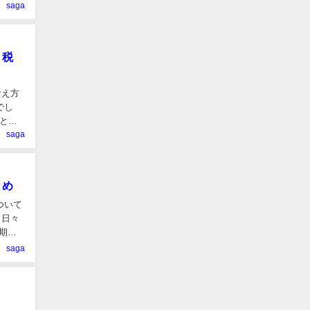
saga
・税
考え方
でし
とめ
saga
とめ
ついて
、日々
期投
saga