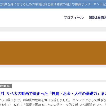
たな知識を身に付けるための学習記録と生活雑貨の紹介や独身サラリーマン日記
プロフィール
簿記3級講
学長動画)
び】リベ大の動画で深まった「投資・お金・人生の基礎力」ま
から日曜日まで、両学長の動画を毎日視聴しました。 エンジニアとして働き
ける中で、改めて「基礎を固めることの大切さ」を強く感じた1週間でした。 