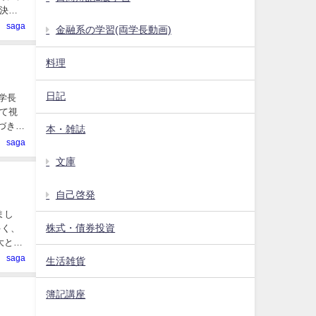
決定
saga
金融系の学習(両学長動画)
料理
日記
学長
て視
づきを
本・雑誌
saga
文庫
自己啓発
まし
株式・債券投資
多く、
大と関
saga
生活雑貨
簿記講座