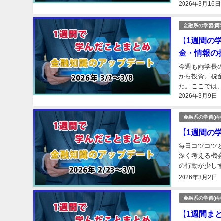
2026年3月16日
動画の要点と、
金融系の学習(両
【1週間の
金・情報の
今週も両学長
から投資、税
た。ここでは
2026年3月9日
ます。 ※私は
金融系の学習(両
【1週間の
毎日コツコツ
深く考える機
の行動が少しず
資の不安との向
2026年3月2日
金融系の学習(両
【1週間ま