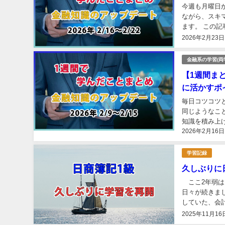
今週も月曜日
ながら、スキ
ます。 この
トをまとめまし
2026年2月23日
金融系の学習(両
【1週間ま
に活かすポイ
毎日コツコツ
同じようなこ
知識を積み上
2026年2月16日
は、曜日ごとの
学習記録
久しぶりに
ここ2年弱は
日々が続きま
していた、会
チボチあり、結
2025年11月16