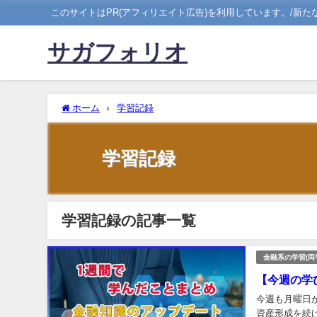
このサイトはPR(アフィリエイト広告)を利用しています。/新
サガフォリオ
ホーム
学習記録
学習記録
学習記録の記事一覧
金融系の学習(両
【今週の学
今週も月曜日
資産形成を続