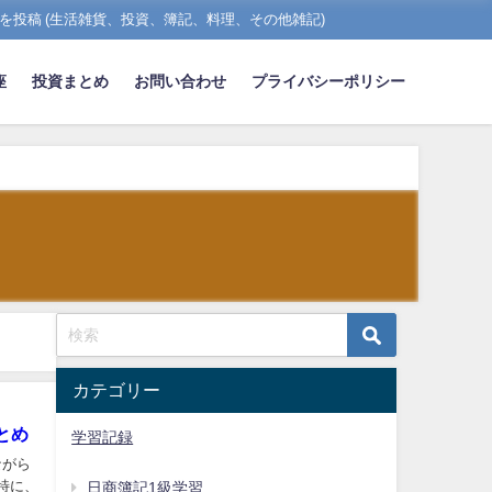
を投稿 (生活雑貨、投資、簿記、料理、その他雑記)
座
投資まとめ
お問い合わせ
プライバシーポリシー
カテゴリー
とめ
学習記録
ながら
特に、
日商簿記1級学習