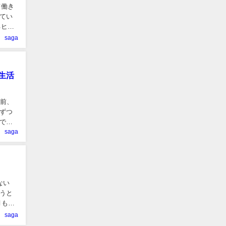
て働き
てい
るヒン
saga
生活
ど前、
ずつ
で
saga
ない
うと
月もボ
saga