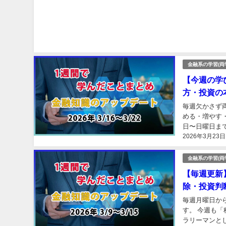
金融系の学習(両
【今週の学
方・投資の
毎週欠かさず
める・増やす
日〜日曜日ま
2026年3月23日
でくださる方が
金融系の学習(両
【毎週更新
除・投資判
毎週月曜日か
す。 今週も
ラリーマンと