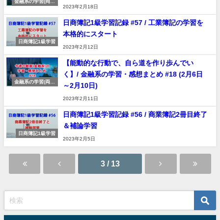
金融系の学習(両学
2023年2月18日
長動画)
日商簿記1級学習記録 #57 / 工業簿記の学習を
本格的にスタート
日商簿記1級学習
2023年2月12日
【能動的な行動で、自ら道を作り歩んでい
く】/ 金融系の学習・感想まとめ #18 (2月6日
金融系の学習(両学
～2月10日)
長動画)
2023年2月11日
日商簿記1級学習記録 #56 / 商業簿記2冊目終了
＆補論学習
日商簿記1級学習
2023年2月5日
3 / 13