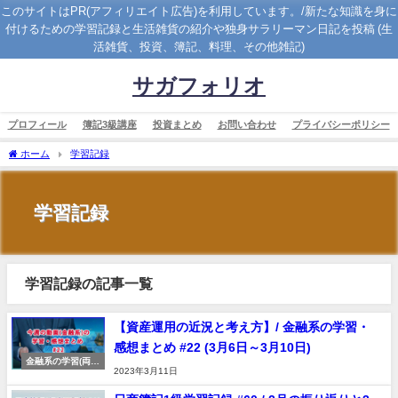
このサイトはPR(アフィリエイト広告)を利用しています。/新たな知識を身に
付けるための学習記録と生活雑貨の紹介や独身サラリーマン日記を投稿 (生
活雑貨、投資、簿記、料理、その他雑記)
サガフォリオ
プロフィール
簿記3級講座
投資まとめ
お問い合わせ
プライバシーポリシー
ホーム
学習記録
学習記録
学習記録の記事一覧
【資産運用の近況と考え方】/ 金融系の学習・
感想まとめ #22 (3月6日～3月10日)
金融系の学習(両学
2023年3月11日
長動画)