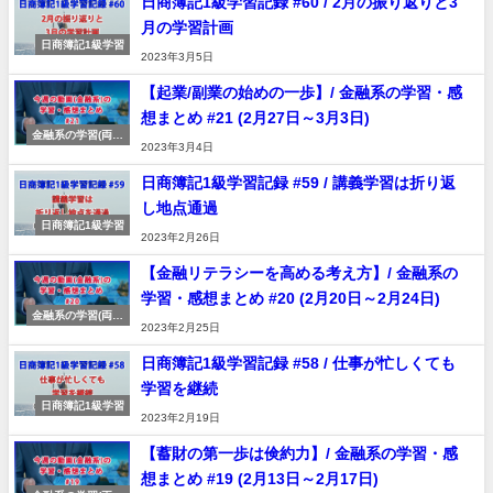
日商簿記1級学習記録 #60 / 2月の振り返りと3
月の学習計画
日商簿記1級学習
2023年3月5日
【起業/副業の始めの一歩】/ 金融系の学習・感
想まとめ #21 (2月27日～3月3日)
金融系の学習(両学
2023年3月4日
長動画)
日商簿記1級学習記録 #59 / 講義学習は折り返
し地点通過
日商簿記1級学習
2023年2月26日
【金融リテラシーを高める考え方】/ 金融系の
学習・感想まとめ #20 (2月20日～2月24日)
金融系の学習(両学
2023年2月25日
長動画)
日商簿記1級学習記録 #58 / 仕事が忙しくても
学習を継続
日商簿記1級学習
2023年2月19日
【蓄財の第一歩は倹約力】/ 金融系の学習・感
想まとめ #19 (2月13日～2月17日)