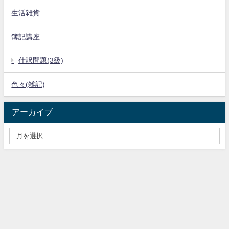
生活雑貨
簿記講座
仕訳問題(3級)
色々(雑記)
アーカイブ