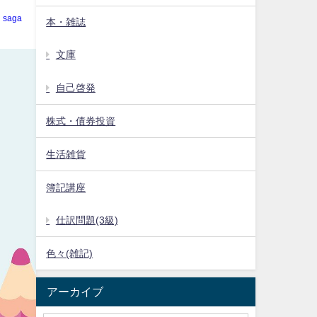
saga
本・雑誌
文庫
自己啓発
株式・債券投資
生活雑貨
簿記講座
仕訳問題(3級)
色々(雑記)
アーカイブ