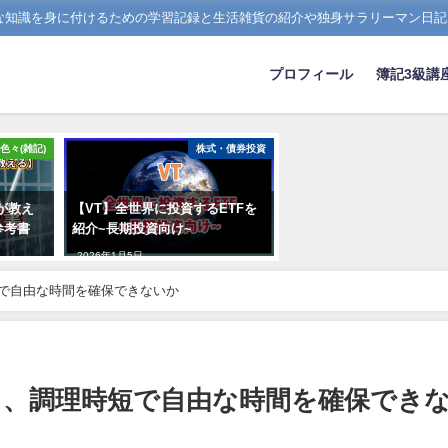
たな知識を身に付けるための学習記録と生活雑貨の紹介や独身サラリーマン日記
プロフィール
簿記3級講
色々(雑記)
株式・債券投資
が教え
【VT】全世界に投資するETFを
参考書
紹介~長期投資向け~
2026年1月5日
で自由な時間を確保できないか
、調理時短で自由な時間を確保でき