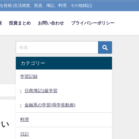
を投稿 (生活雑貨、投資、簿記、料理、その他雑記)
座
投資まとめ
お問い合わせ
プライバシーポリシー
カテゴリー
学習記録
日商簿記1級学習
金融系の学習(両学長動画)
料理
ない
日記