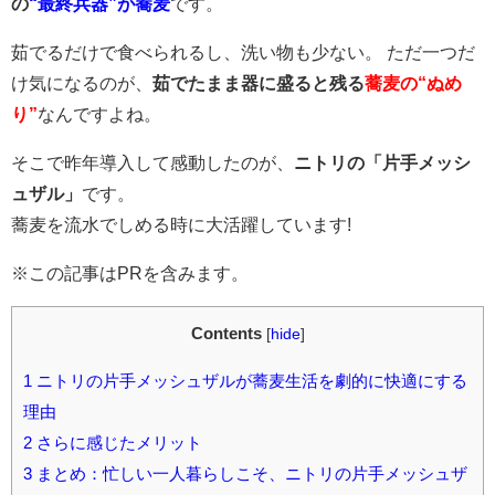
の
“最終兵器”が蕎麦
です。
茹でるだけで食べられるし、洗い物も少ない。 ただ一つだ
け気になるのが、
茹でたまま器に盛ると残る
蕎麦の“ぬめ
り”
なんですよね。
そこで昨年導入して感動したのが、
ニトリの「片手メッシ
ュザル」
です。
蕎麦を流水でしめる時に大活躍しています!
※この記事はPRを含みます。
Contents
[
hide
]
1
ニトリの片手メッシュザルが蕎麦生活を劇的に快適にする
理由
2
さらに感じたメリット
3
まとめ：忙しい一人暮らしこそ、ニトリの片手メッシュザ