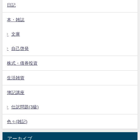
日記
本・雑誌
文庫
自己啓発
株式・債券投資
生活雑貨
簿記講座
仕訳問題(3級)
色々(雑記)
アーカイブ