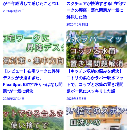
が半年経過して感じたこと#11
スクチェアが快適すぎる! 在宅ワ
ークの腰痛・蒸れ問題が一気に
2026年3月21日
解決した話
2026年3月15日
【レビュー】在宅ワークに昇降
【キッチン収納の悩みを解決】
デスクが快適すぎた。
ニトリの柔らかラバー吸水マッ
FlexiSpot E8で“座りっぱなし問
トで、コップと水筒の置き場問
題”が一気に解決
題が一気にスッキリした話
2026年3月14日
2026年3月8日