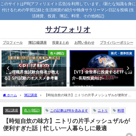
このサイトはPR(アフィリエイト広告)を利用しています。/新たな知識を身に
付けるための学習記録と生活雑貨の紹介や独身サラリーマン日記を投稿 (生
活雑貨、投資、簿記、料理、その他雑記)
サガフォリオ
プロフィール
簿記3級講座
投資まとめ
お問い合わせ
プライバシーポリシー
色々(雑記)
株式・債券投資
【管理職昇進試験合格者が教え
【VT】全世界に投資するETFを紹
る】SPI試験のオススメ参考書
介~長期投資向け~
2026年2月23日
2026年1月5日
ホーム
簿記講座
【時短自炊の味方】ニトリの片手メッシュザルが便利すぎ
た話｜忙しい一人暮らしに最適
簿記講座
色々(雑記)
この記事はPRを含みます
ニトリ
料理
【時短自炊の味方】ニトリの片手メッシュザルが
便利すぎた話｜忙しい一人暮らしに最適