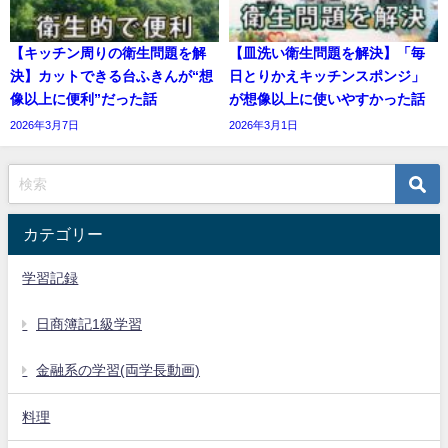
【キッチン周りの衛生問題を解
【皿洗い衛生問題を解決】「毎
決】カットできる台ふきんが“想
日とりかえキッチンスポンジ」
像以上に便利”だった話
が想像以上に使いやすかった話
2026年3月7日
2026年3月1日
カテゴリー
学習記録
日商簿記1級学習
金融系の学習(両学長動画)
料理