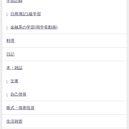
学習記録
日商簿記1級学習
金融系の学習(両学長動画)
料理
日記
本・雑誌
文庫
自己啓発
株式・債券投資
生活雑貨