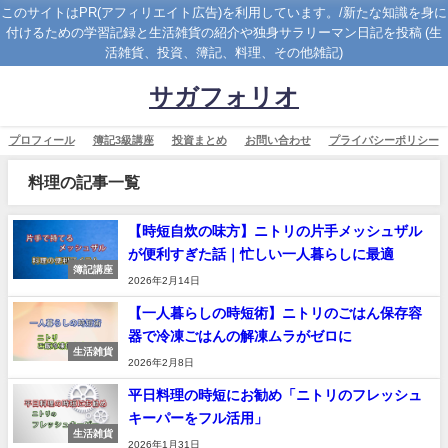
このサイトはPR(アフィリエイト広告)を利用しています。/新たな知識を身に
付けるための学習記録と生活雑貨の紹介や独身サラリーマン日記を投稿 (生
活雑貨、投資、簿記、料理、その他雑記)
サガフォリオ
プロフィール
簿記3級講座
投資まとめ
お問い合わせ
プライバシーポリシー
料理の記事一覧
【時短自炊の味方】ニトリの片手メッシュザル
が便利すぎた話｜忙しい一人暮らしに最適
簿記講座
2026年2月14日
【一人暮らしの時短術】ニトリのごはん保存容
器で冷凍ごはんの解凍ムラがゼロに
生活雑貨
2026年2月8日
平日料理の時短にお勧め「ニトリのフレッシュ
キーパーをフル活用」
生活雑貨
2026年1月31日