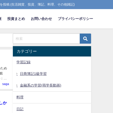
を投稿 (生活雑貨、投資、簿記、料理、その他雑記)
座
投資まとめ
お問い合わせ
プライバシーポリシー
カテゴリー
学習記録
のため
観
日商簿記1級学習
ル：
saga
金融系の学習(両学長動画)
料理
しか
日記