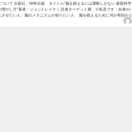
ついて 出版社：NHK出版 タイトル"脳を鍛えるには運動しかない 最新科学
の増やし方"著者：ジョンJ.レイティ 読者ターゲット層 ※私見です・自身の
上させたい人・脳のメカニズムが知りたい人 脳を鍛えるために何が有効か
であったり"数独"といった、考える...