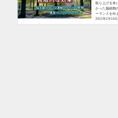
取り上げる本に
かった脳細胞
ーマンスを向
2021年2月14日
た時、"勉強"