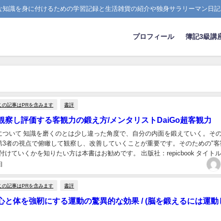
たな知識を身に付けるための学習記録と生活雑貨の紹介や独身サラリーマン日記
プロフィール
簿記3級講
この記事はPRを含みます
書評
観察し評価する客観力の鍛え方/メンタリストDaiGo超客観力
について 知識を磨くのとは少し違った角度で、自分の内面を鍛えていく。そ
第3者の視点で俯瞰して観察し、改善していくことが重要です。そのための"客
付けていくかを知りたい方は本書はお勧めです。 出版社：repicbook タイト
い理想の自分になれる超客観力」著者...
日
この記事はPRを含みます
書評
心と体を強靭にする運動の驚異的な効果 / (脳を鍛えるには運動