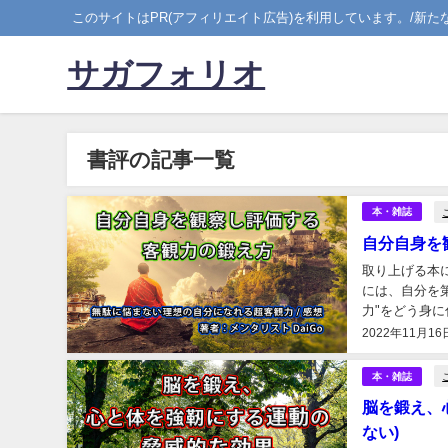
このサイトはPR(アフィリエイト広告)を利用しています。/新
サガフォリオ
書評の記事一覧
本・雑誌
自分自身を
取り上げる本
には、自分を
力"をどう身に
「ムダに悩まな
2022年11月16
本・雑誌
脳を鍛え、
ない)