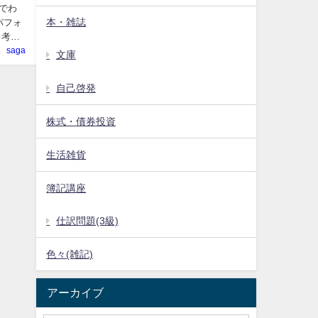
でわ
本・雑誌
パフォ
と考え
saga
文庫
自己啓発
株式・債券投資
生活雑貨
簿記講座
仕訳問題(3級)
色々(雑記)
アーカイブ