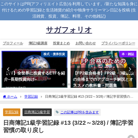
このサイトはPR(アフィリエイト広告)を利用しています。/新たな知識を身に
付けるための学習記録と生活雑貨の紹介や独身サラリーマン日記を投稿 (生
活雑貨、投資、簿記、料理、その他雑記)
サガフォリオ
プロフィール
簿記3級講座
投資まとめ
お問い合わせ
プライバシーポリシー
株式・債券投資
本・雑誌
【VT】全世界に投資するETFを紹
【FP2級合格者】FP2級・3級試験
介~長期投資向け~
の合格までのアプローチ解説とオ
ススメの教科書・問題集
2026年1月5日
2023年3月21日
ホーム
学習記録
日商簿記1級学習記録 #13 (3/22～3/28) / 簿記学習習慣の取
り戻し
学習記録
日商簿記1級学習
この記事はPRを含みます
日商簿記1級学習記録 #13 (3/22～3/28) / 簿記学習
習慣の取り戻し