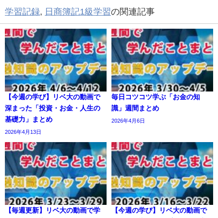
学習記録
,
日商簿記1級学習
の関連記事
【今週の学び】リベ大の動画で
毎日コツコツ学ぶ「お金の知
深まった「投資・お金・人生の
識」週間まとめ
基礎力」まとめ
2026年4月6日
2026年4月13日
【毎週更新】リベ大の動画で学
【今週の学び】リベ大の動画で