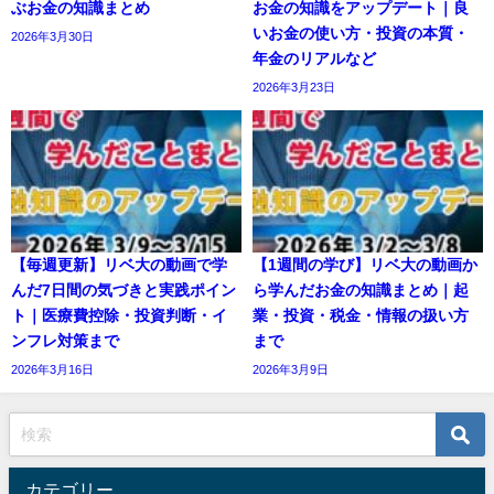
ぶお金の知識まとめ
お金の知識をアップデート｜良
いお金の使い方・投資の本質・
2026年3月30日
年金のリアルなど
2026年3月23日
【毎週更新】リベ大の動画で学
【1週間の学び】リベ大の動画か
んだ7日間の気づきと実践ポイン
ら学んだお金の知識まとめ｜起
ト｜医療費控除・投資判断・イ
業・投資・税金・情報の扱い方
ンフレ対策まで
まで
2026年3月16日
2026年3月9日
カテゴリー