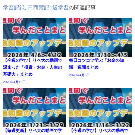
学習記録
,
日商簿記1級学習
の関連記事
【今週の学び】リベ大の動画で
毎日コツコツ学ぶ「お金の知
深まった「投資・お金・人生の
識」週間まとめ
基礎力」まとめ
2026年4月6日
2026年4月13日
【毎週更新】リベ大の動画で学
【今週の学び】リベ大の動画で