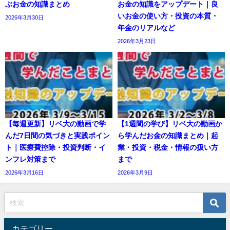
ぶお金の知識まとめ
お金の知識をアップデート｜良
いお金の使い方・投資の本質・
2026年3月30日
年金のリアルなど
2026年3月23日
【毎週更新】リベ大の動画で学
【1週間の学び】リベ大の動画か
んだ7日間の気づきと実践ポイン
ら学んだお金の知識まとめ｜起
ト｜医療費控除・投資判断・イ
業・投資・税金・情報の扱い方
ンフレ対策まで
まで
2026年3月16日
2026年3月9日
カテゴリー