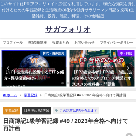
このサイトはPR(アフィリエイト広告)を利用しています。/新たな知識を身に
付けるための学習記録と生活雑貨の紹介や独身サラリーマン日記を投稿 (生
活雑貨、投資、簿記、料理、その他雑記)
サガフォリオ
プロフィール
簿記3級講座
投資まとめ
お問い合わせ
プライバシーポリシー
株式・債券投資
本・雑誌
【VT】全世界に投資するETFを紹
【FP2級合格者】FP2級・3級試験
介~長期投資向け~
の合格までのアプローチ解説とオ
ススメの教科書・問題集
2026年1月5日
2023年3月21日
ホーム
学習記録
日商簿記1級学習記録 #49 / 2023年合格へ向けて再計画
学習記録
日商簿記1級学習
この記事はPRを含みます
日商簿記1級学習記録 #49 / 2023年合格へ向けて
再計画