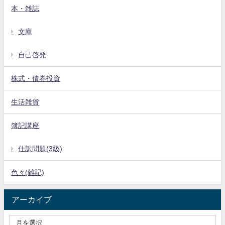
本・雑誌
文庫
自己啓発
株式・債券投資
生活雑貨
簿記講座
仕訳問題(3級)
色々(雑記)
アーカイブ