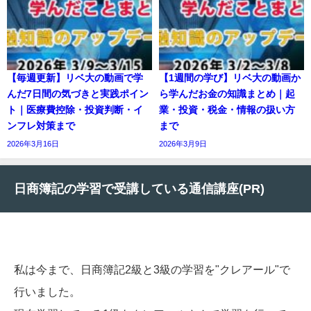
【毎週更新】リベ大の動画で学
【1週間の学び】リベ大の動画か
んだ7日間の気づきと実践ポイン
ら学んだお金の知識まとめ｜起
ト｜医療費控除・投資判断・イ
業・投資・税金・情報の扱い方
ンフレ対策まで
まで
2026年3月16日
2026年3月9日
日商簿記の学習で受講している通信講座(PR)
私は今まで、日商簿記2級と3級の学習を"クレアール"で
行いました。