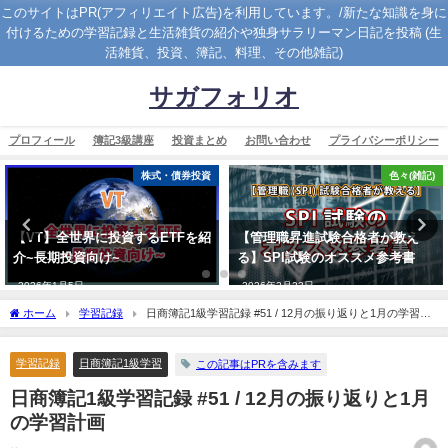
このサイトはPR(アフィリエイト広告)を利用しています。/新たな知識を身に
付けるための学習記録と生活雑貨の紹介や独身サラリーマン日記を投稿 (生
活雑貨、投資、簿記、料理、その他雑記)
サガフォリオ
プロフィール
簿記3級講座
投資まとめ
お問い合わせ
プライバシーポリシー
株式・債券投資
色々(雑記)
【VT】全世界に投資するETFを紹
【管理職昇進試験合格者が教え
介~長期投資向け~
る】SPI試験のオススメ参考書
2026年1月5日
2026年2月23日
ホーム
学習記録
日商簿記1級学習記録 #51 / 12月の振り返りと1月の学習計
画
学習記録
日商簿記1級学習
この記事はPRを含みます
日商簿記1級学習記録 #51 / 12月の振り返りと1月
の学習計画