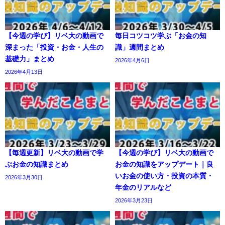
【今週の学び】リベ大の動画で
毎日コツコツ学ぶ「お金の知
深まった「投資・お金・人生の
識」週間まとめ
基礎力」まとめ
2026年4月6日
2026年4月13日
【毎週更新】リベ大の動画で学
【今週の学び】リベ大の動画で
ぶお金の知識まとめ
お金の知識をアップデート｜良
いお金の使い方・投資の本質・
2026年3月30日
年金のリアルなど
2026年3月23日