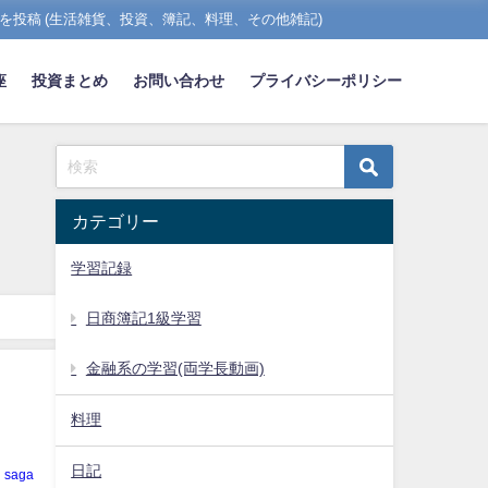
を投稿 (生活雑貨、投資、簿記、料理、その他雑記)
座
投資まとめ
お問い合わせ
プライバシーポリシー
カテゴリー
学習記録
日商簿記1級学習
金融系の学習(両学長動画)
料理
日記
saga