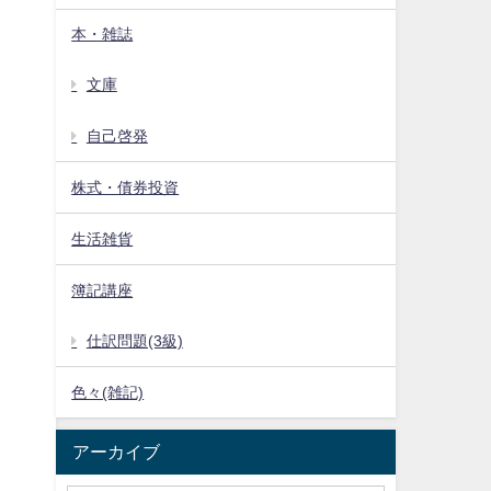
本・雑誌
文庫
自己啓発
株式・債券投資
生活雑貨
簿記講座
仕訳問題(3級)
色々(雑記)
アーカイブ