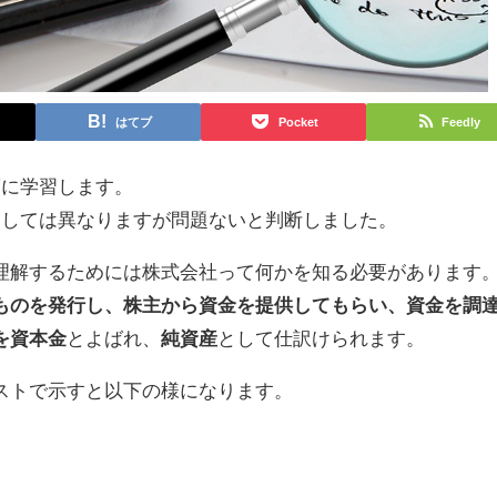
はてブ
Pocket
Feedly
度に学習します。
としては異なりますが問題ないと判断しました。
理解するためには株式会社って何かを知る必要があります
ものを発行し、株主から資金を提供してもらい、資金を調
を資本金
とよばれ、
純資産
として仕訳けられます。
ストで示すと以下の様になります。