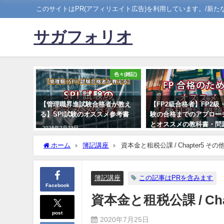
このサイトはPR(アフィリエイト広告)を利用しています。/新
サガフォリオ
色々(雑記)
【管理職昇進試験合格者が教え
【FP2級合格者】FP2級
る】SPI試験のオススメ参考書
験の合格までのアプロー
とオススメの教科書・問
2026年2月23日
2023年3月21日
ホーム
簿記講座
資本金と租税公課 / Chapter5 その
簿記講座
この記事はPRを含みます
Facebook
資本金と租税公課 / Ch
post
2020年7月25日