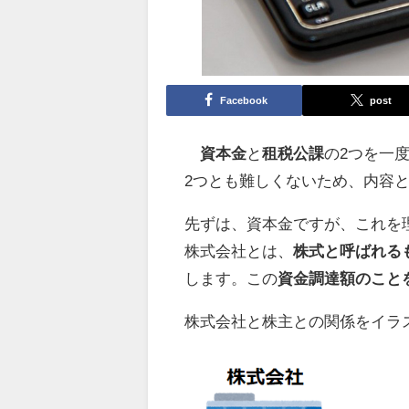
Facebook
post
資本金
と
租税公課
の2つを一
2つとも難しくないため、内容
先ずは、資本金ですが、これを
株式会社とは、
株式と呼ばれる
します。この
資金調達額のこと
株式会社と株主との関係をイラ