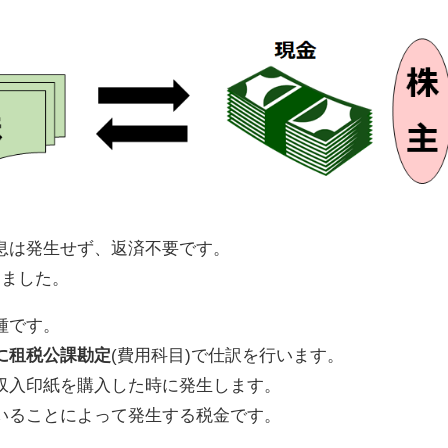
息は発生せず、返済不要です。
しました。
種です。
に
租税公課
勘定
(費用科目)で仕訳を行います。
収入印紙を購入した時に発生します。
いることによって発生する税金です。