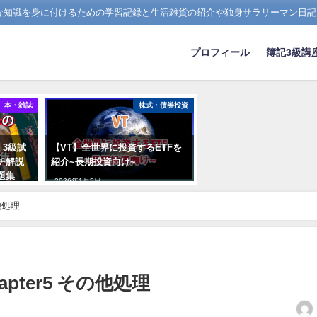
たな知識を身に付けるための学習記録と生活雑貨の紹介や独身サラリーマン日記
プロフィール
簿記3級講
本・雑誌
株式・債券投資
・3級試
【VT】全世界に投資するETFを
チ解説
紹介~長期投資向け~
題集
2026年1月5日
他処理
apter5 その他処理