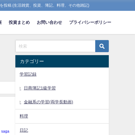
を投稿 (生活雑貨、投資、簿記、料理、その他雑記)
座
投資まとめ
お問い合わせ
プライバシーポリシー
カテゴリー
学習記録
日商簿記1級学習
金融系の学習(両学長動画)
料理
日記
saga