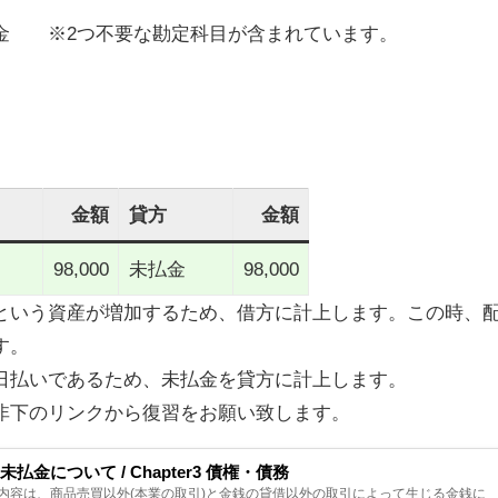
金 ※2つ不要な勘定科目が含まれています。
金額
貸方
金額
98,000
未払金
98,000
という資産が増加
するため、借方に計上します。この時、
す。
日払いであるため、未払金を貸方に計上
します。
非下のリンクから復習をお願い致します。
払金について / Chapter3 債権・債務
内容は、商品売買以外(本業の取引)と金銭の貸借以外の取引によって生じる金銭に