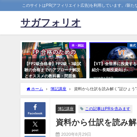
このサイトはPR(アフィリエイト広告)を利用しています。/新
サガフォリオ
本・雑誌
株式
【FP2級合格者】FP2級・3級試
【VT】全世界に投資する
験の合格までのアプローチ解説
紹介~長期投資向け~
とオススメの教科書・問題集
2026年1月5日
2023年3月21日
ホーム
簿記講座
資料から仕訳を読み解く"証ひょう"の学習 
簿記講座
この記事はPRを含みます
Facebook
資料から仕訳を読み解く"証
post
2020年8月29日