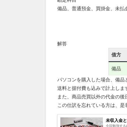
備品、普通預金、買掛金、未払
解答
借方
備品
パソコンを購入した場合、
備品
送料と据付費も込みで計上しま
また、
商品売買以外の代金の後
この仕訳を忘れている方は、是
未収入金と未
今回勉強する