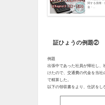
関する債権・
金・...
証ひょうの例題②
例題
出張中であった社員が帰社し、
けたので、交通費の代金を当社
で精算した。
以下の領収書をより、仕訳をし