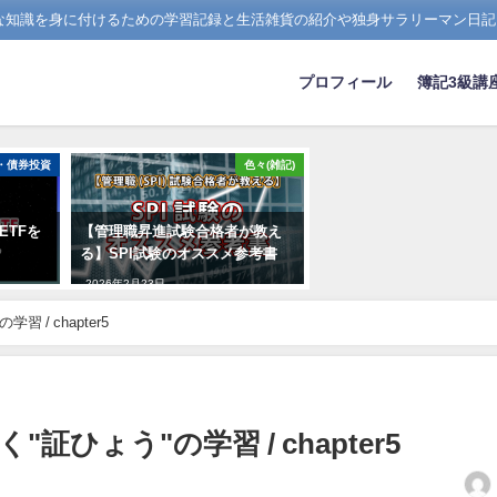
たな知識を身に付けるための学習記録と生活雑貨の紹介や独身サラリーマン日記
プロフィール
簿記3級講
・債券投資
色々(雑記)
ETFを
【管理職昇進試験合格者が教え
る】SPI試験のオススメ参考書
2026年2月23日
/ chapter5
ひょう"の学習 / chapter5