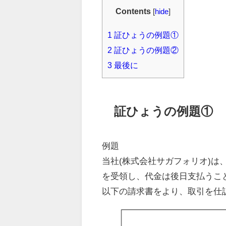
Contents
[
hide
]
1
証ひょうの例題①
2
証ひょうの例題②
3
最後に
証ひょうの例題
①
例題
当社(株式会社サガフォリオ)
を受領し、代金は後日支払うこ
以下の請求書をより、取引を仕