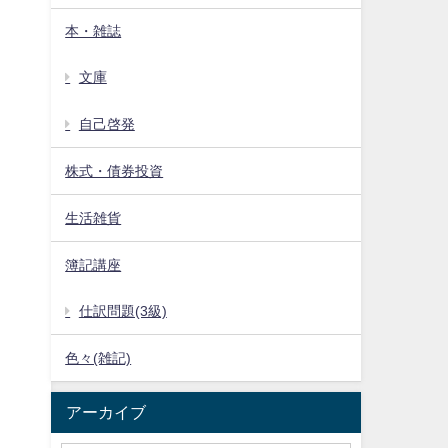
本・雑誌
文庫
自己啓発
株式・債券投資
生活雑貨
簿記講座
仕訳問題(3級)
色々(雑記)
アーカイブ