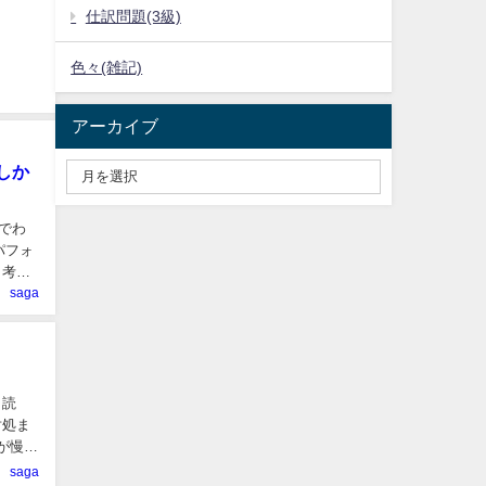
仕訳問題(3級)
色々(雑記)
アーカイブ
しか
でわ
パフォ
と考え
saga
ト読
対処ま
が慢性
saga