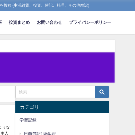
を投稿 (生活雑貨、投資、簿記、料理、その他雑記)
座
投資まとめ
お問い合わせ
プライバシーポリシー
カテゴリー
学習記録
ような
 主人
日商簿記1級学習