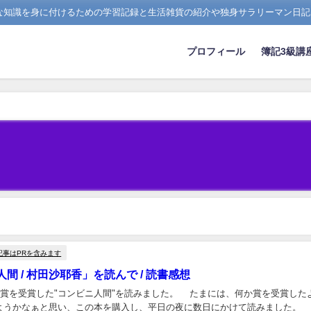
たな知識を身に付けるための学習記録と生活雑貨の紹介や独身サラリーマン日記
プロフィール
簿記3級講
記事はPRを含みます
間 / 村田沙耶香」を読んで / 読書感想
川賞を受賞した"コンビニ人間"を読みました。 たまには、何か賞を受賞した
ようかなぁと思い、この本を購入し、平日の夜に数日にかけて読みました。