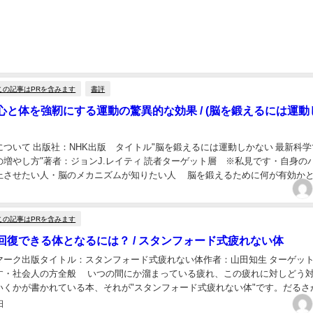
この記事はPRを含みます
書評
心と体を強靭にする運動の驚異的な効果 / (脳を鍛えるには運動
ついて 出版社：NHK出版 タイトル"脳を鍛えるには運動しかない 最新科学
の増やし方"著者：ジョンJ.レイティ 読者ターゲット層 ※私見です・自身の
上させたい人・脳のメカニズムが知りたい人 脳を鍛えるために何が有効か
であったり"数独"といった、考える...
この記事はPRを含みます
回復できる体となるには？ / スタンフォード式疲れない体
マーク出版タイトル：スタンフォード式疲れない体作者：山田知生 ターゲッ
す・社会人の方全般 いつの間にか溜まっている疲れ、この疲れに対しどう
いくかが書かれている本、それが"スタンフォード式疲れない体"です。だるさ
に立ち寄った際に本書に目が留まり、書かれて...
日