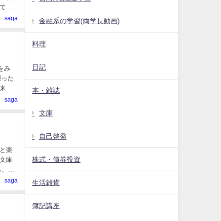
て、
saga
金融系の学習(両学長動画)
料理
日記
をみ
綴った
来ま
本・雑誌
saga
文庫
自己啓発
と楽
株式・債券投資
文庫
ら、限
saga
生活雑貨
簿記講座