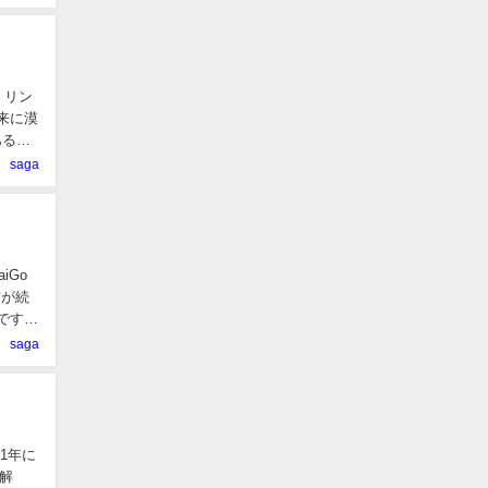
：リン
来に漠
ある。
saga
iGo
粛が続
です
saga
1年に
解