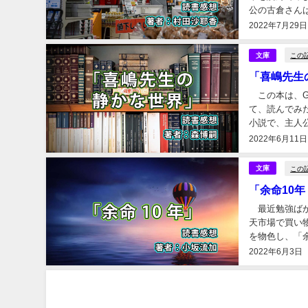
公の古倉さん
世間一般の人が
2022年7月29日
この
文庫
「喜嶋先生の
この本は、G
て、読んでみ
小説で、主人
す。 この小説
2022年6月11日
この
文庫
「余命10年
最近勉強ばか
天市場で買い
を物色し、「
られた命をどう
2022年6月3日