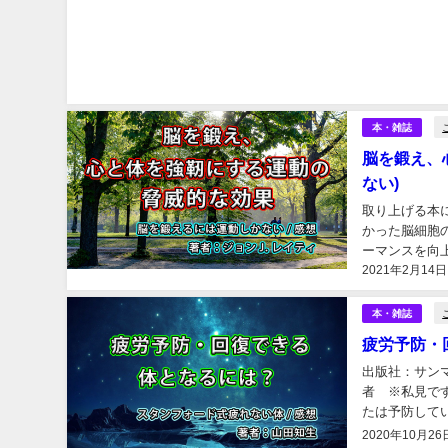
本・雑誌
脳を鍛え、
ない)
取り上げる本に
かった脳細胞
ーマンスを向
2021年2月14日
た時、"勉強"
本・雑誌
疲労予防・
出版社：サン
者 ※私見で
たは予防して
的にあり、本屋
2020年10月26