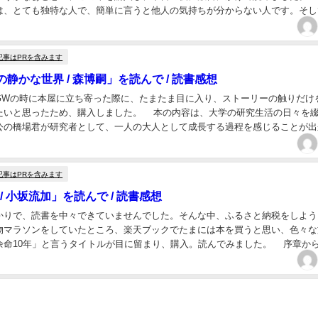
は、とても独特な人で、簡単に言うと他人の気持ちが分からない人です。そし
普通に認識している常識が理解できない特...
記事はPRを含みます
静かな世界 / 森博嗣」を読んで / 読書感想
Wの時に本屋に立ち寄った際に、たまたま目に入り、ストーリーの触りだけ
たいと思ったため、購入しました。 本の内容は、大学の研究生活の日々を
公の橋場君が研究者として、一人の大人として成長する過程を感じることが出
を読もうと思ったきっかけも、自分が昔大学で研...
記事はPRを含みます
 / 小坂流加」を読んで / 読書感想
りで、読書を中々できていませんでした。そんな中、ふるさと納税をしよう
物マラソンをしていたところ、楽天ブックでたまには本を買うと思い、色々な
余命10年」と言うタイトルが目に留まり、購入。読んでみました。 序章か
生きるかを考えさられる入りで、読んでいくと主...