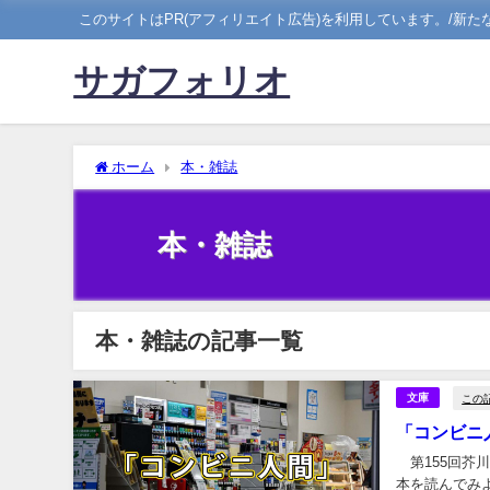
このサイトはPR(アフィリエイト広告)を利用しています。/新
サガフォリオ
ホーム
本・雑誌
本・雑誌
本・雑誌の記事一覧
この
文庫
「コンビニ人
第155回芥
本を読んでみ