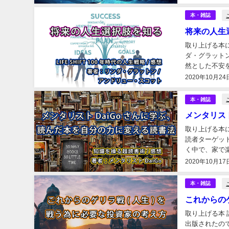
本・雑誌
将来の人生選択
取り上げる本に
ダ・グラット
然とした不安を
●長寿化に対応
2020年10月24
本・雑誌
メンタリス
取り上げる本に
読者ターゲッ
く中で、家で
が、本を読んで
2020年10月17
本・雑誌
これからの
取り上げる本
出版されたの