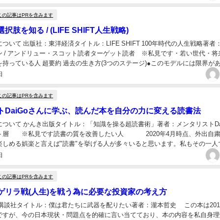
この記事はPRを含みます
肢を知る / (LIFE SHIFT人生戦略)
ついて 出版社：東洋経済タイトル：LIFE SHIFT 100年時代の人生戦略著者
ン / アンドリュー・スコット読者ターゲット読者 ※私見です・若い世代・将
持っている人 超要約 過去の生き方(3つのステージ)●このモデルには限界が
できていない。 ※...
日
この記事はPRを含みます
トDaiGoさんに学ぶ、読んだ本を自分の力に変える読書法
ついて かんき出版タイトル：「知識を操る超読書術」著者：メンタリストDa
ト層 ※私見です読書の質を改善したい人 2020年4月時点、外出自
楽しめる娯楽と言えば"読書"を挙げる人が多々いると思います。私もその一人
思うことが、読んだことを何とな...
日
この記事はPRを含みます
ゲリラ戦(人生)を戦う為に必要な投資家の考え方
 講談社タイトル：僕は君たちに武器を配りたい著者：瀧本哲史 この本は201
ですが、今の日本現状・問題点を的確に言い当てており、本の内容を私自身理