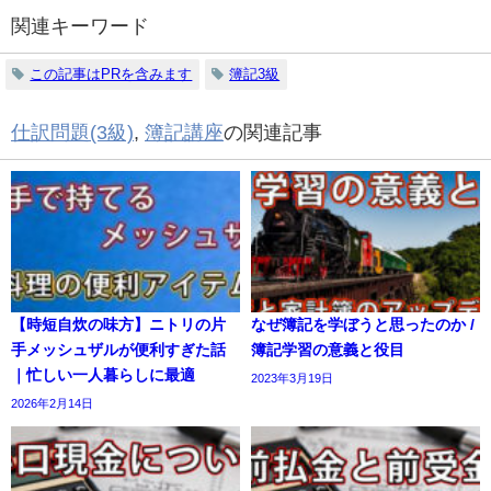
関連キーワード
この記事はPRを含みます
簿記3級
仕訳問題(3級)
,
簿記講座
の関連記事
【時短自炊の味方】ニトリの片
なぜ簿記を学ぼうと思ったのか /
手メッシュザルが便利すぎた話
簿記学習の意義と役目
｜忙しい一人暮らしに最適
2023年3月19日
2026年2月14日