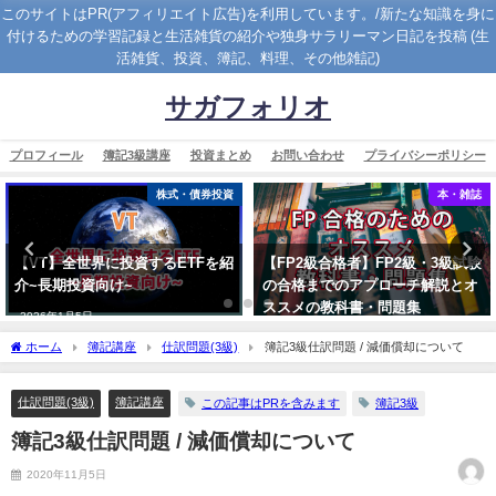
このサイトはPR(アフィリエイト広告)を利用しています。/新たな知識を身に
付けるための学習記録と生活雑貨の紹介や独身サラリーマン日記を投稿 (生
活雑貨、投資、簿記、料理、その他雑記)
サガフォリオ
プロフィール
簿記3級講座
投資まとめ
お問い合わせ
プライバシーポリシー
株式・債券投資
本・雑誌
【VT】全世界に投資するETFを紹
【FP2級合格者】FP2級・3級試験
介~長期投資向け~
の合格までのアプローチ解説とオ
ススメの教科書・問題集
2026年1月5日
2023年3月21日
ホーム
簿記講座
仕訳問題(3級)
簿記3級仕訳問題 / 減価償却について
仕訳問題(3級)
簿記講座
この記事はPRを含みます
簿記3級
簿記3級仕訳問題 / 減価償却について
2020年11月5日