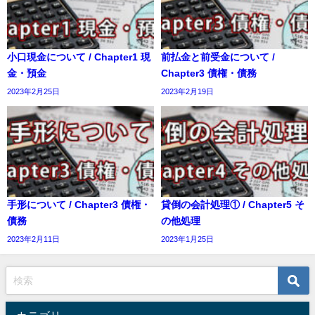
小口現金について / Chapter1 現
前払金と前受金について /
金・預金
Chapter3 債権・債務
2023年2月25日
2023年2月19日
手形について / Chapter3 債権・
貸倒の会計処理① / Chapter5 そ
債務
の他処理
2023年2月11日
2023年1月25日