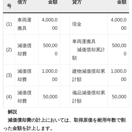
借方
金額
貸方
金額
号
車両運
4,000,0
4,000,0
(1)
現金
搬具
00
00
車両運搬具
減価償
500,00
500,00
(2)
減価償却累計
却費
0
0
額
減価償
1,000,0
建物減価償却累
1,000,0
(3)
却費
00
計額
00
減価償
備品減価償却累
(4)
50,000
50,000
却費
計額
解説
減価償却費の計上においては、取得原価を耐用年数で割
った金額を計上します。