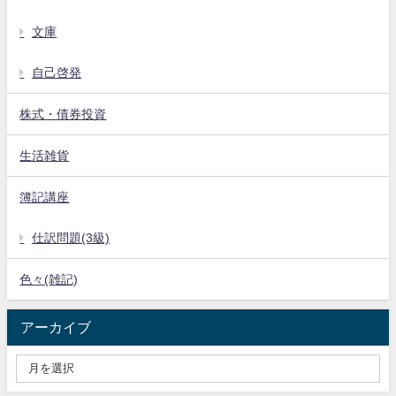
文庫
自己啓発
株式・債券投資
生活雑貨
簿記講座
仕訳問題(3級)
色々(雑記)
アーカイブ