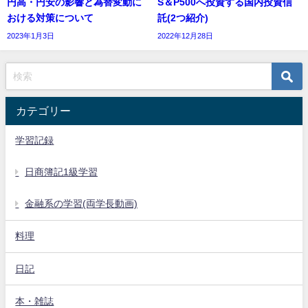
円高・円安の影響と為替変動に
S＆P500へ投資する国内投資信
おける対策について
託(2つ紹介)
2023年1月3日
2022年12月28日
カテゴリー
学習記録
日商簿記1級学習
金融系の学習(両学長動画)
料理
日記
本・雑誌