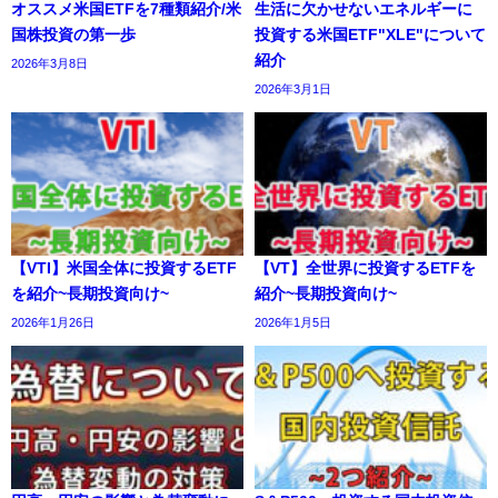
オススメ米国ETFを7種類紹介/米
生活に欠かせないエネルギーに
国株投資の第一歩
投資する米国ETF"XLE"について
紹介
2026年3月8日
2026年3月1日
【VTI】米国全体に投資するETF
【VT】全世界に投資するETFを
を紹介~長期投資向け~
紹介~長期投資向け~
2026年1月26日
2026年1月5日