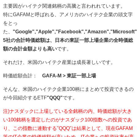
主要因がハイテク関連銘柄の高騰と言われれています。
特に
GAFAM
と呼ばれる、アメリカのハイテク企業の頭文字
をとっ
た、
"Google","Apple","Facebook","Amazon","Microsoft
5社の合計時価総額は、日本の東証一部上場企業の全時価総
額の合計金額よりも高い
です。
それだけ、米国のハイテク産業は成長著しいです。
時価総額合計：
GAFA-M > 東証一部上場
そんな、米国のハイテク企業100柄にまとめて投資できるの
が今回紹介するETF
"QQQ"
です。
注)ナスダックに上場している全銘柄の内、時価総額が大き
い100銘柄を選定したのがナスダック100指数への投資であ
り、この指数に連動する"QQQ"は結果として、現在GAFAM
等のIT企業の時価総額が高いため、IT企業への投資比率が高