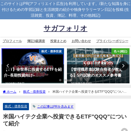
このサイトはPR(アフィリエイト広告)を利用しています。/新たな知識を身に
付けるための学習記録と生活雑貨の紹介や独身サラリーマン日記を投稿 (生
活雑貨、投資、簿記、料理、その他雑記)
サガフォリオ
プロフィール
簿記3級講座
投資まとめ
お問い合わせ
プライバシーポリシー
株式・債券投資
色々(雑記)
【VT】全世界に投資するETFを紹
【管理職昇進試験合格者が教え
介~長期投資向け~
る】SPI試験のオススメ参考書
2026年1月5日
2026年2月23日
ホーム
株式・債券投資
米国ハイテク企業へ投資できるETF"QQQ"について
紹介
株式・債券投資
この記事はPRを含みます
米国ハイテク企業へ投資できるETF"QQQ"につい
て紹介